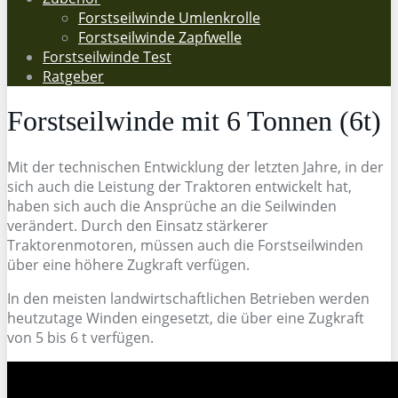
Forstseilwinde Umlenkrolle
Forstseilwinde Zapfwelle
Forstseilwinde Test
Ratgeber
Forstseilwinde mit 6 Tonnen (6t)
Mit der technischen Entwicklung der letzten Jahre, in der
sich auch die Leistung der Traktoren entwickelt hat,
haben sich auch die Ansprüche an die Seilwinden
verändert. Durch den Einsatz stärkerer
Traktorenmotoren, müssen auch die Forstseilwinden
über eine höhere Zugkraft verfügen.
In den meisten landwirtschaftlichen Betrieben werden
heutzutage Winden eingesetzt, die über eine Zugkraft
von 5 bis 6 t verfügen.