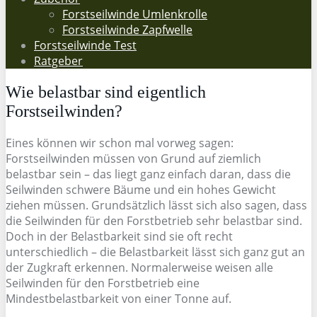
Forstseilwinde Umlenkrolle
Forstseilwinde Zapfwelle
Forstseilwinde Test
Ratgeber
Wie belastbar sind eigentlich
Forstseilwinden?
Eines können wir schon mal vorweg sagen:
Forstseilwinden müssen von Grund auf ziemlich
belastbar sein – das liegt ganz einfach daran, dass die
Seilwinden schwere Bäume und ein hohes Gewicht
ziehen müssen. Grundsätzlich lässt sich also sagen, dass
die Seilwinden für den Forstbetrieb sehr belastbar sind.
Doch in der Belastbarkeit sind sie oft recht
unterschiedlich – die Belastbarkeit lässt sich ganz gut an
der Zugkraft erkennen. Normalerweise weisen alle
Seilwinden für den Forstbetrieb eine
Mindestbelastbarkeit von einer Tonne auf.