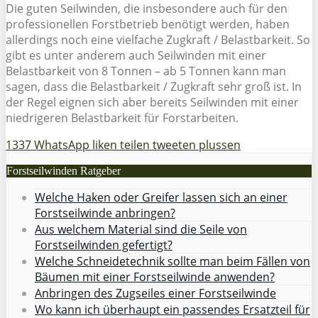
Die guten Seilwinden, die insbesondere auch für den
professionellen Forstbetrieb benötigt werden, haben
allerdings noch eine vielfache Zugkraft / Belastbarkeit. So
gibt es unter anderem auch Seilwinden mit einer
Belastbarkeit von 8 Tonnen – ab 5 Tonnen kann man
sagen, dass die Belastbarkeit / Zugkraft sehr groß ist. In
der Regel eignen sich aber bereits Seilwinden mit einer
niedrigeren Belastbarkeit für Forstarbeiten.
1337
WhatsApp
liken
teilen
tweeten
plussen
Forstseilwinden Ratgeber
Welche Haken oder Greifer lassen sich an einer
Forstseilwinde anbringen?
Aus welchem Material sind die Seile von
Forstseilwinden gefertigt?
Welche Schneidetechnik sollte man beim Fällen von
Bäumen mit einer Forstseilwinde anwenden?
Anbringen des Zugseiles einer Forstseilwinde
Wo kann ich überhaupt ein passendes Ersatzteil für